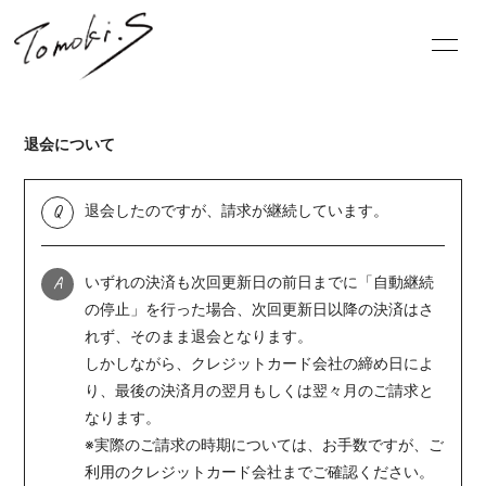
HOME
INFORMATION
退会について
PROFILE
BLOG
Q
退会したのですが、請求が継続しています。
MOVIE
RADIO
A
いずれの決済も次回更新日の前日までに「自動継続
PHOTO
Q&A
の停止」を行った場合、次回更新日以降の決済はさ
れず、そのまま退会となります。
しかしながら、クレジットカード会社の締め日によ
り、最後の決済月の翌月もしくは翌々月のご請求と
なります。
※実際のご請求の時期については、お手数ですが、ご
会員登録
ログイン
利用のクレジットカード会社までご確認ください。